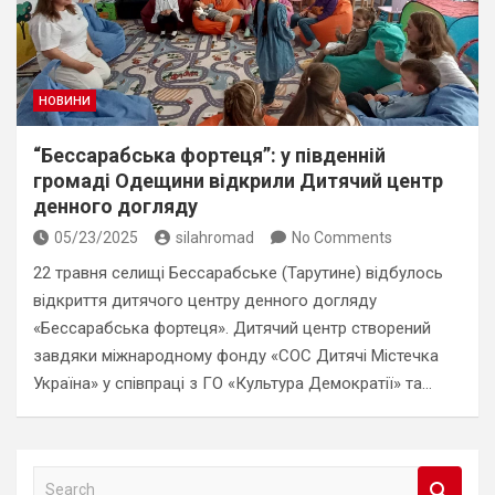
НОВИНИ
“Бессарабська фортеця”: у південній
громаді Одещини відкрили Дитячий центр
денного догляду
05/23/2025
silahromad
No Comments
22 травня селищі Бессарабське (Тарутине) відбулось
відкриття дитячого центру денного догляду
«Бессарабська фортеця». Дитячий центр створений
завдяки міжнародному фонду «СОС Дитячі Містечка
Україна» у співпраці з ГО «Культура Демократії» та…
S