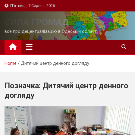
Skip
П’ятниця, 7 Серпня, 2026
to
content
СИЛА ГРОМАД
все про децентралізацію в Одеській області
Home
Дитячий центр денного догляду
Позначка:
Дитячий центр денного
догляду