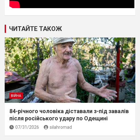
ЧИТАЙТЕ ТАКОЖ
ВІЙНА
84-річного чоловіка діставали з-під завалів
пiсля росiйського удару по Одещині
07/31/2026
silahromad