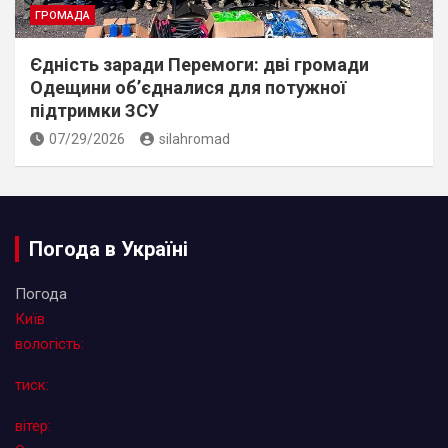
ГРОМАДА
Єдність заради Перемоги: дві громади
Одещини об’єдналися для потужної
підтримки ЗСУ
07/29/2026
silahromad
Погода в Україні
Погода
Київ
вологість:
тиск:
вітер: