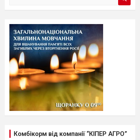
e
a
r
c
h
Комбікорм від компанії “КІПЕР АГРО”