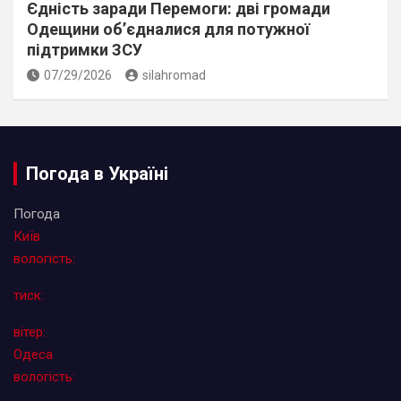
Єдність заради Перемоги: дві громади
Одещини об’єдналися для потужної
підтримки ЗСУ
07/29/2026
silahromad
Погода в Україні
Погода
Київ
вологість:
тиск:
вітер:
Одеса
вологість: