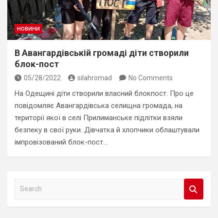
НОВИНИ
В Авангардівській громаді діти створили
блок-пост
05/28/2022
silahromad
No Comments
На Одещині діти створили власний блокпост. Про це
повідомляє Авангардівська селищна громада, на
території якої в селі Прилиманське підлітки взяли
безпеку в свої руки. Дівчатка й хлопчики облаштували
імпровізований блок-пост…
S
e
a