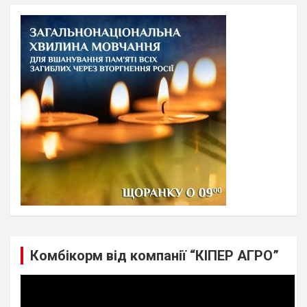
r
c
h
Комбікорм від компанії “КІПЕР АГРО”