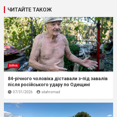
ЧИТАЙТЕ ТАКОЖ
ВІЙНА
84-річного чоловіка діставали з-під завалів
пiсля росiйського удару по Одещині
07/31/2026
silahromad