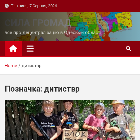
Skip
П’ятниця, 7 Серпня, 2026
to
content
СИЛА ГРОМАД
все про децентралізацію в Одеській області
Home
дитиствр
Позначка:
дитиствр