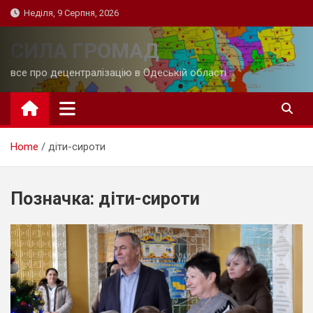
Skip
Неділя, 9 Серпня, 2026
to
content
СИЛА ГРОМАД
все про децентралізацію в Одеській області
Home
діти-сироти
Позначка:
діти-сироти