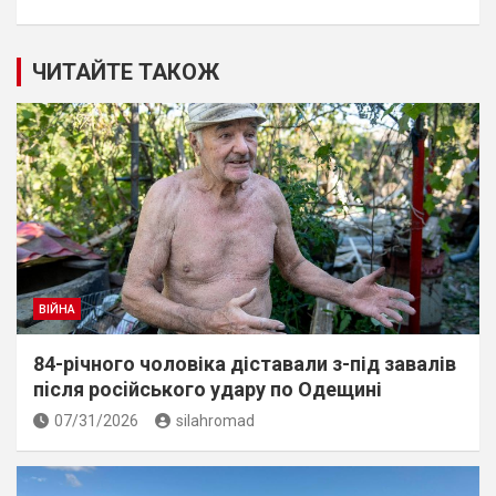
ЧИТАЙТЕ ТАКОЖ
ВІЙНА
84-річного чоловіка діставали з-під завалів
пiсля росiйського удару по Одещині
07/31/2026
silahromad