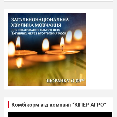
a
r
c
h
Комбікорм від компанії “КІПЕР АГРО”