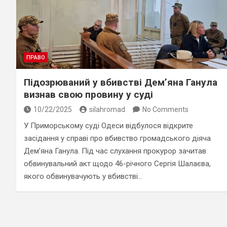
ПРАВО
Підозрюваний у вбивстві Дем’яна Ганула
визнав свою провину у суді
10/22/2025
silahromad
No Comments
У Приморському суді Одеси відбулося відкрите
засідання у справі про вбивство громадського діяча
Дем’яна Ганула. Під час слухання прокурор зачитав
обвинувальний акт щодо 46-річного Сергія Шалаєва,
якого обвинувачують у вбивстві…