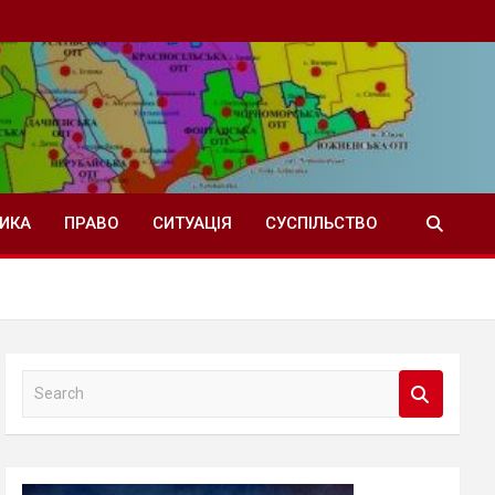
ТИКА
ПРАВО
СИТУАЦІЯ
СУСПІЛЬСТВО
S
e
a
r
c