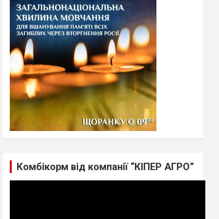
h
Комбікорм від компанії “КІПЕР АГРО”