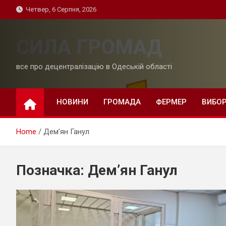
Skip
Четвер, 6 Серпня, 2026
to
content
СИЛА ГРОМАД
все про децентралізацію в Одеській області
НОВИНИ
ГРОМАДА
ФЕРМЕР
ВИБО
Home
Дем’ян Ганул
Позначка:
Дем’ян Ганул