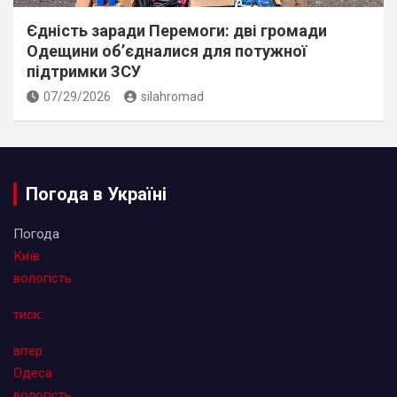
Єдність заради Перемоги: дві громади
Одещини об’єдналися для потужної
підтримки ЗСУ
07/29/2026
silahromad
Погода в Україні
Погода
Київ
вологість:
тиск:
вітер:
Одеса
вологість: