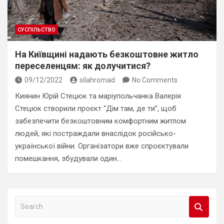
СУСПІЛЬСТВО
На Київщині надають безкоштовне житло
переселенцям: як долучитися?
09/12/2022
silahromad
No Comments
Киянин Юрій Стецюк та маріупольчанка Валерія
Стецюк створили проєкт “Дім там, де ти”, щоб
забезпечити безкоштовним комфортним житлом
людей, які постраждали внаслідок російсько-
української війни. Організатори вже спроєктували
помешкання, збудували один…
S
e