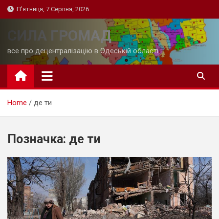
Skip
П’ятниця, 7 Серпня, 2026
to
content
СИЛА ГРОМАД
все про децентралізацію в Одеській області
Home
де ти
Позначка:
де ти