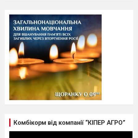
a
r
c
h
Комбікорм від компанії “КІПЕР АГРО”