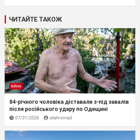
ЧИТАЙТЕ ТАКОЖ
ВІЙНА
84-річного чоловіка діставали з-під завалів
пiсля росiйського удару по Одещині
07/31/2026
silahromad