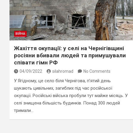
ВІЙНА
Жахіття окупації: у селі на Чернігівщині
росіяни вбивали людей та примушували
співати гімн РФ
04/09/2022
silahromad
No Comments
У Ягідному, це село біля Чернігова, п’ятий день
шукають цивільних, загиблих під час російської
окупації. Російські війська пробули тут майже місяць. У
селі знищена більшість будинків. Понад 300 людей
тримали…