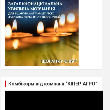
h
Комбікорм від компанії “КІПЕР АГРО”