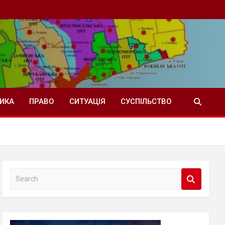
ТИКА
ПРАВО
СИТУАЦІЯ
СУСПІЛЬСТВО
S
e
a
r
c