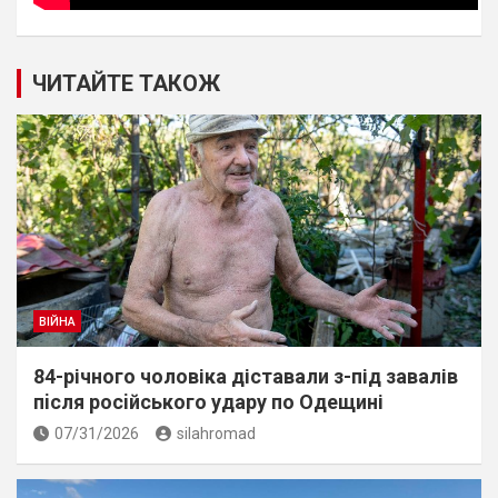
ЧИТАЙТЕ ТАКОЖ
ВІЙНА
84-річного чоловіка діставали з-під завалів
пiсля росiйського удару по Одещині
07/31/2026
silahromad