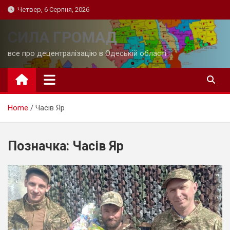
Skip
Четвер, 6 Серпня, 2026
to
content
СИЛА ГРОМАД
все про децентралізацію в Одеській області
Home
Часів Яр
Позначка:
Часів Яр