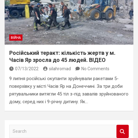
ВІЙНА
Російський теракт: кількість жертв у м.
Часів Яр зросла до 45 людей. ВІДЕО
07/13/2022
silahromad
No Comments
9 липня російські окупанти зруйнували ракетами 5-
поверхівку у місті Часів Яр на Донеччині. За три доби
рятувальники витягли 45 тіл з-під завалів зруйнованого
дому, серед них і 9-річну дитину. Як…
S
e