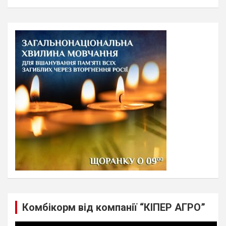
a
r
c
h
Комбікорм від компанії “КІПЕР АГРО”