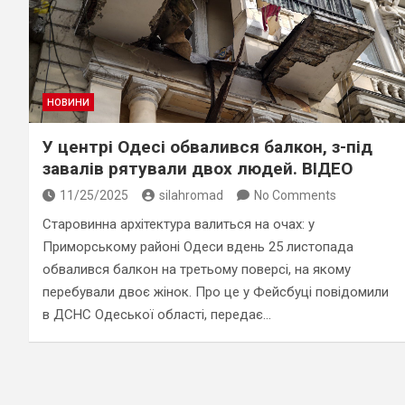
НОВИНИ
У центрі Одесі обвалився балкон, з-під
завалів рятували двох людей. ВІДЕО
11/25/2025
silahromad
No Comments
Старовинна архітектура валиться на очах: у
Приморському районі Одеси вдень 25 листопада
обвалився балкон на третьому поверсі, на якому
перебували двоє жінок. Про це у Фейсбуці повідомили
в ДСНС Одеської області, передає…