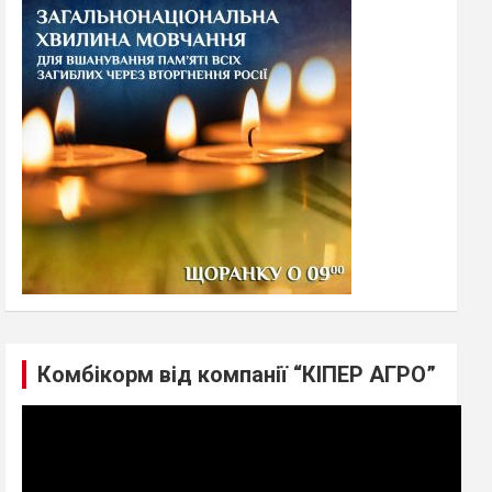
h
Комбікорм від компанії “КІПЕР АГРО”