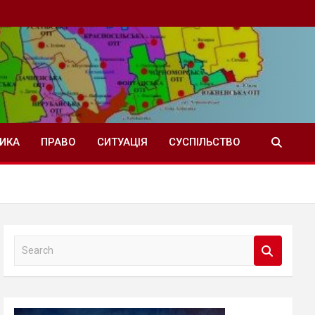
ТИКА
ПРАВО
СИТУАЦІЯ
СУСПІЛЬСТВО
S
e
a
r
c