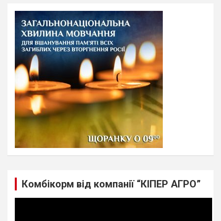
r
c
h
Комбікорм від компанії “КІПЕР АГРО”