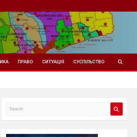
ТИКА
ПРАВО
СИТУАЦІЯ
СУСПІЛЬСТВО
S
e
a
r
c