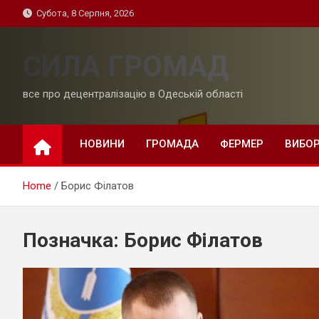
Skip
Субота, 8 Серпня, 2026
to
content
СИЛА ГРОМАД
все про децентралізацію в Одеській області
НОВИНИ
ГРОМАДА
ФЕРМЕР
ВИБО
Home
Борис Філатов
Позначка:
Борис Філатов