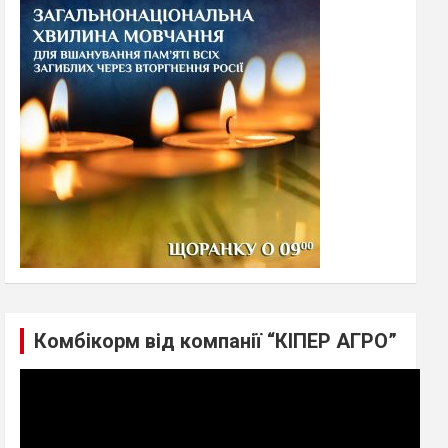
h
Комбікорм від компанії “КІПЕР АГРО”