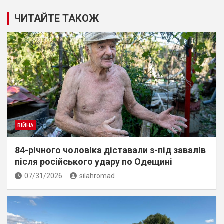
ЧИТАЙТЕ ТАКОЖ
ВІЙНА
84-річного чоловіка діставали з-під завалів
пiсля росiйського удару по Одещині
07/31/2026
silahromad