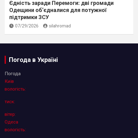
Єдність заради Перемоги: дві громади
Одещини об’єдналися для потужної
підтримки ЗСУ
07/29/2026
silahromad
Погода в Україні
Погода
Київ
вологість:
тиск:
вітер:
Одеса
вологість: