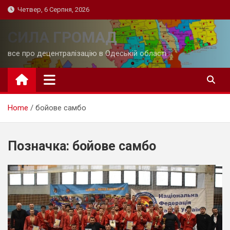
Skip
Четвер, 6 Серпня, 2026
to
content
СИЛА ГРОМАД
все про децентралізацію в Одеській області
Home
бойове самбо
Позначка:
бойове самбо