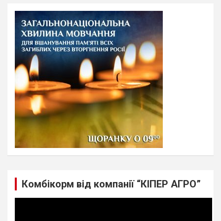
r
c
h
Комбікорм від компанії “КІПЕР АГРО”