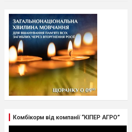
a
r
c
h
Комбікорм від компанії “КІПЕР АГРО”