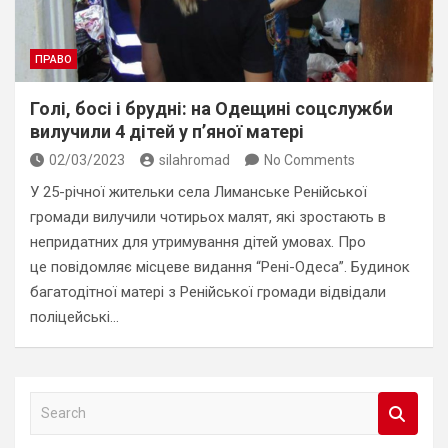
ПРАВО
Голі, босі і брудні: на Одещині соцслужби
вилучили 4 дітей у п’яної матері
02/03/2023
silahromad
No Comments
У 25-річної жительки села Лиманське Ренійської
громади вилучили чотирьох малят, які зростають в
непридатних для утримування дітей умовах. Про
це повідомляє місцеве видання “Рені-Одеса”. Будинок
багатодітної матері з Ренійської громади відвідали
поліцейські…
S
e