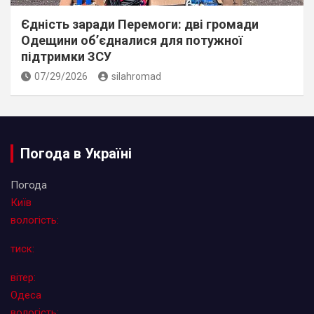
Єдність заради Перемоги: дві громади
Одещини об’єдналися для потужної
підтримки ЗСУ
07/29/2026
silahromad
Погода в Україні
Погода
Київ
вологість:
тиск:
вітер:
Одеса
вологість: