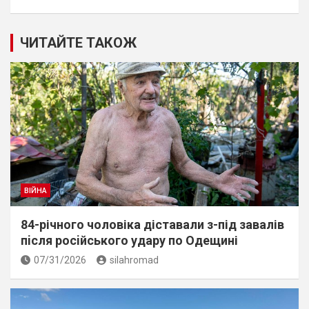
ЧИТАЙТЕ ТАКОЖ
ВІЙНА
84-річного чоловіка діставали з-під завалів
пiсля росiйського удару по Одещині
07/31/2026
silahromad