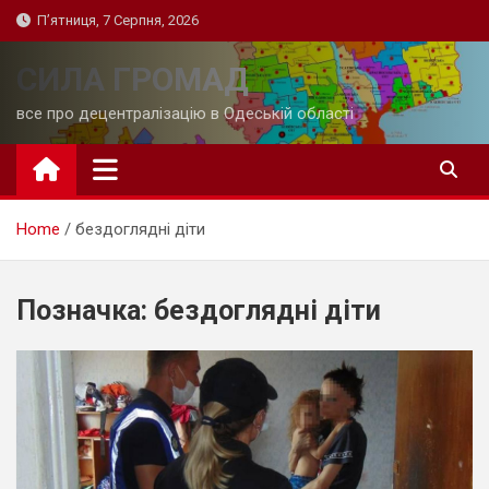
Skip
П’ятниця, 7 Серпня, 2026
to
content
СИЛА ГРОМАД
все про децентралізацію в Одеській області
Home
бездоглядні діти
Позначка:
бездоглядні діти