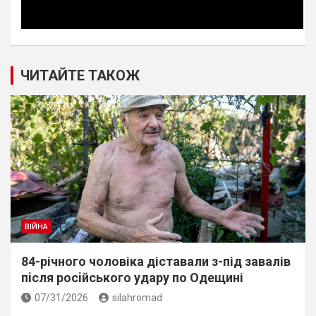
ЧИТАЙТЕ ТАКОЖ
ВІЙНА
84-річного чоловіка діставали з-під завалів
пiсля росiйського удару по Одещині
07/31/2026
silahromad