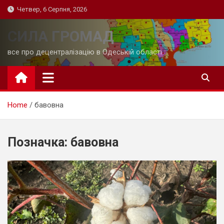
Skip
Четвер, 6 Серпня, 2026
to
content
СИЛА ГРОМАД
все про децентралізацію в Одеській області
Home
бавовна
Позначка:
бавовна