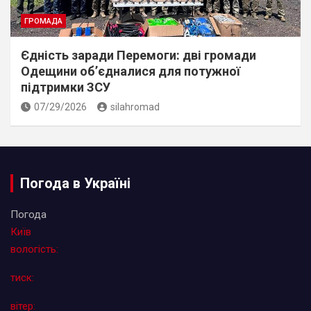
ГРОМАДА
Єдність заради Перемоги: дві громади
Одещини об’єдналися для потужної
підтримки ЗСУ
07/29/2026
silahromad
Погода в Україні
Погода
Київ
вологість:
тиск:
вітер: