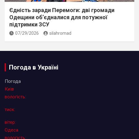
Єдність заради Перемоги: дві громади
Одещини об’єдналися для потужної
підтримки ЗСУ
07/29/2026
silahromad
Погода в Україні
Погода
Київ
вологість:
тиск:
вітер:
Одеса
вологість: