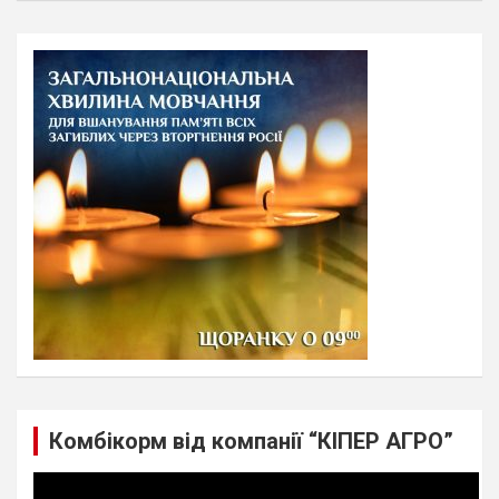
a
r
c
h
Комбікорм від компанії “КІПЕР АГРО”