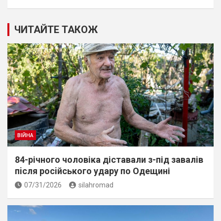
ЧИТАЙТЕ ТАКОЖ
ВІЙНА
84-річного чоловіка діставали з-під завалів
пiсля росiйського удару по Одещині
07/31/2026
silahromad