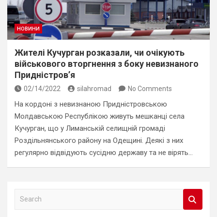
НОВИНИ
Жителі Кучурган розказали, чи очікують
військового вторгнення з боку невизнаного
Придністров’я
02/14/2022
silahromad
No Comments
На кордоні з невизнаною Придністровською
Молдавською Республікою живуть мешканці села
Кучурган, що у Лиманській селищній громаді
Роздільнянського району на Одещині. Деякі з них
регулярно відвідують сусідню державу та не вірять…
S
e