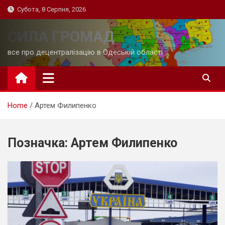
Skip
Субота, 8 Серпня, 2026
to
content
СИЛА ГРОМАД
все про децентралізацію в Одеській області
Home
Артем Филипенко
Позначка:
Артем Филипенко