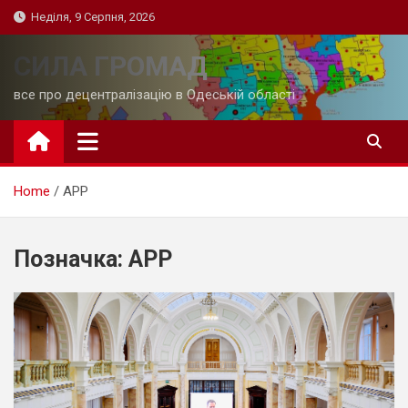
Skip
Неділя, 9 Серпня, 2026
to
content
СИЛА ГРОМАД
все про децентралізацію в Одеській області
Home
АРР
Позначка:
АРР