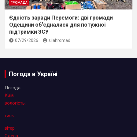
ГРОМАДА
Єдність заради Перемоги: дві громади
Одещини об’єдналися для потужної
підтримки ЗСУ
07/29/2026
silahromad
Погода в Україні
Погода
Київ
вологість:
тиск:
вітер:
Одеса