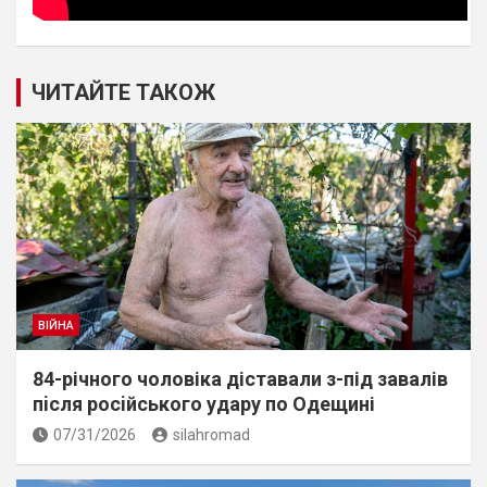
ЧИТАЙТЕ ТАКОЖ
ВІЙНА
84-річного чоловіка діставали з-під завалів
пiсля росiйського удару по Одещині
07/31/2026
silahromad