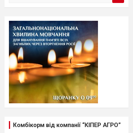
e
a
r
c
h
Комбікорм від компанії “КІПЕР АГРО”