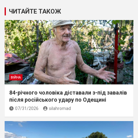
ЧИТАЙТЕ ТАКОЖ
ВІЙНА
84-річного чоловіка діставали з-під завалів
пiсля росiйського удару по Одещині
07/31/2026
silahromad