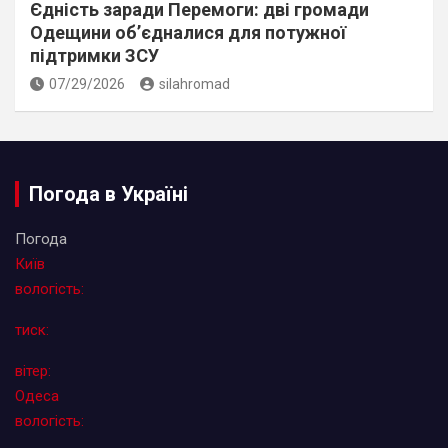
Єдність заради Перемоги: дві громади
Одещини об’єдналися для потужної
підтримки ЗСУ
07/29/2026
silahromad
Погода в Україні
Погода
Київ
вологість:
тиск:
вітер:
Одеса
вологість: