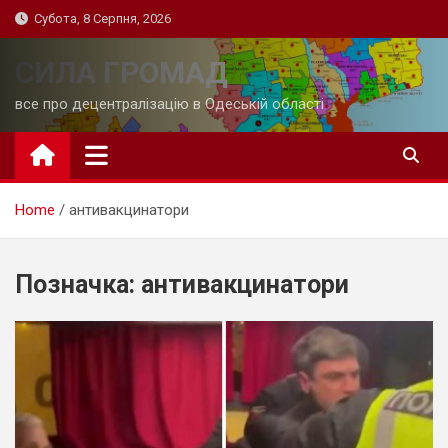
Skip
Субота, 8 Серпня, 2026
to
content
СИЛА ГРОМАД
все про децентралізацію в Одеській області
Home
антивакцинатори
Позначка:
антивакцинатори