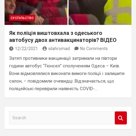
СУСПІЛЬСТВО
Як поліція виштовхала з одеського
автобусу двох антивакцинаторів? ВІДЕО
12/22/2021
silahromad
No Comments
Затяті противники вакцинації затримали на півтори
години автобус “Гюнсел” сполученням Одеса – Київ.
Вони відмовлялися виконати вимоги поліції і залишити
салон, – повідомили очевидці. Відзначається, що
поліцейські перевірили наявність COVID-…
S
e
a