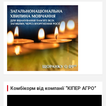
r
c
h
Комбікорм від компанії “КІПЕР АГРО”