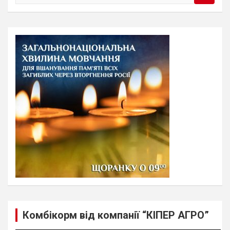
e
a
r
c
h
Комбікорм від компанії “КІПЕР АГРО”