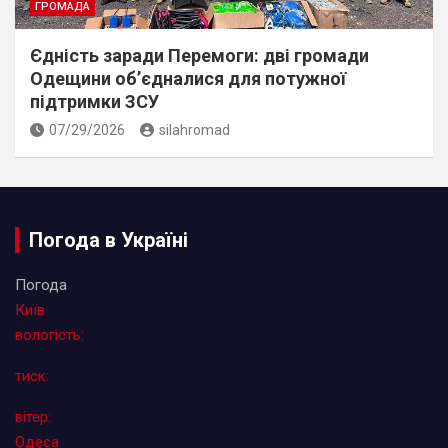
ГРОМАДА
Єдність заради Перемоги: дві громади
Одещини об’єдналися для потужної
підтримки ЗСУ
07/29/2026
silahromad
Погода в Україні
Погода
Київ
вологість:
тиск:
вітер:
Одеса