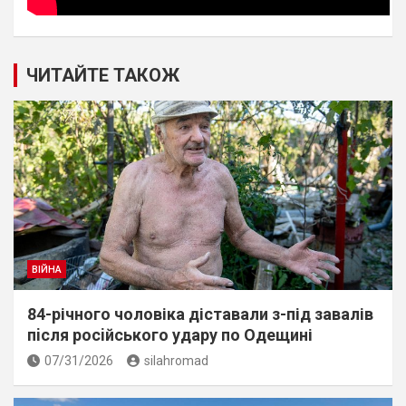
ЧИТАЙТЕ ТАКОЖ
ВІЙНА
84-річного чоловіка діставали з-під завалів
пiсля росiйського удару по Одещині
07/31/2026
silahromad