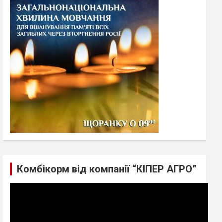
h
Комбікорм від компанії “КІПЕР АГРО”