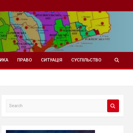
ТИКА
ПРАВО
СИТУАЦІЯ
СУСПІЛЬСТВО
S
e
a
r
c