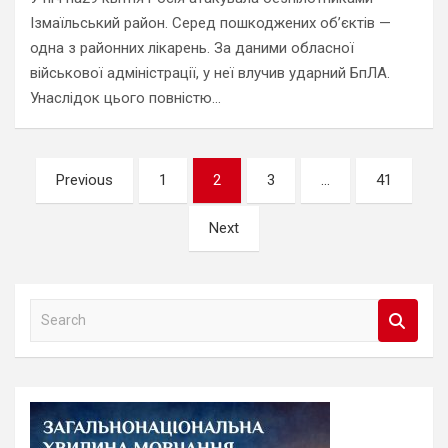
Ізмаїльський район. Серед пошкоджених об’єктів —
одна з районних лікарень. За даними обласної
військової адміністрації, у неї влучив ударний БпЛА.
Унаслідок цього повністю…
Навігація
Previous
1
2
3
…
41
записів
Next
S
e
a
r
c
h