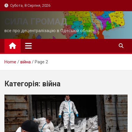
Skip
Субота, 8 Серпня, 2026
to
content
СИЛА ГРОМАД
все про децентралізацію в Одеській області
Home
війна
Page 2
Категорія:
війна