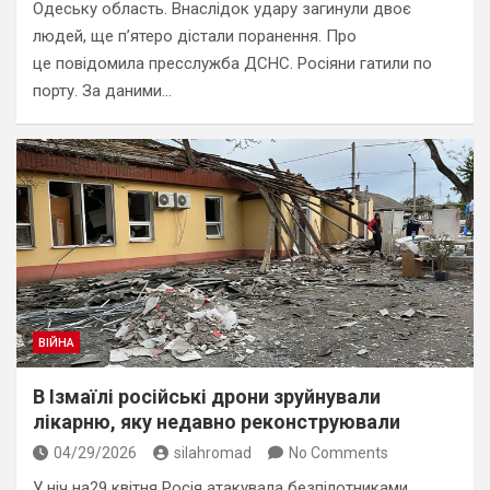
Одеську область. Внаслідок удару загинули двоє
людей, ще п’ятеро дістали поранення. Про
це повідомила пресслужба ДСНС. Росіяни гатили по
порту. За даними…
ВІЙНА
В Ізмаїлі російські дрони зруйнували
лікарню, яку недавно реконструювали
04/29/2026
silahromad
No Comments
У ніч на29 квітня Росія атакувала безпілотниками