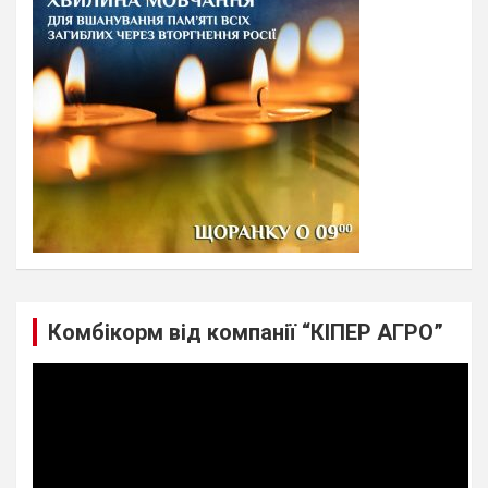
Комбікорм від компанії “КІПЕР АГРО”