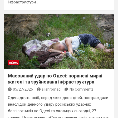
інфраструктури…
ВІЙНА
Масований удар по Одесі: поранені мирні
жителі та зруйнована інфраструктура
05/27/2026
silahromad
No Comments
Одинадцять осіб, серед яких двоє дітей, постраждали
внаслідок денного удару російських ударних
безпілотників по Одесі та околицях сьогодні, 27
травня. Пошкоджено об’єкти цивільної інфраструктури,