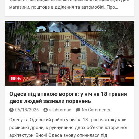
магазини, поштове відділення та автомобілі. Про…
ВІЙНА
Одеса під атакою ворога: у ніч на 18 травня
двоє людей зазнали поранень
05/18/2026
silahromad
No Comments
Одесу та Одеський район у ніч на 18 травня атакували
російські дрони, є руйнування двох обʼєктів історичної
архітектури. Вночі Одеса знову опинилася під