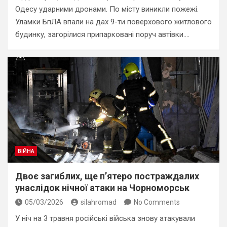
Одесу ударними дронами. По місту виникли пожежі.
Уламки БпЛА впали на дах 9-ти поверхового житлового
будинку, загорілися припарковані поруч автівки.…
ВІЙНА
Двоє загиблих, ще п’ятеро постраждалих
унаслідок нічної атаки на Чорноморськ
05/03/2026
silahromad
No Comments
У ніч на 3 травня російські війська знову атакували