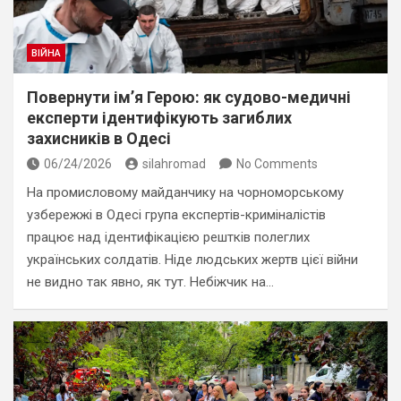
ВІЙНА
Повернути ім’я Герою: як судово-медичні
експерти ідентифікують загиблих
захисників в Одесі
06/24/2026
silahromad
No Comments
На промисловому майданчику на чорноморському
узбережжі в Одесі група експертів-криміналістів
працює над ідентифікацією рештків полеглих
українських солдатів. Ніде людських жертв цієї війни
не видно так явно, як тут. Небіжчик на…