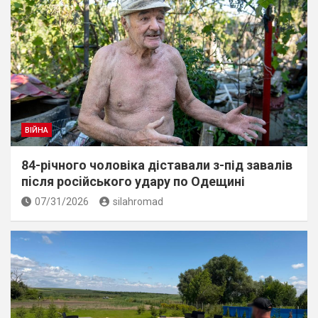
ВІЙНА
84-річного чоловіка діставали з-під завалів
пiсля росiйського удару по Одещині
07/31/2026
silahromad