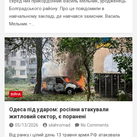
серед них прикордонник Василь Мельник, уродженець
Болградського району. Про це повідомили в
навчальному закладі, де навчався захисник. Василь
Мельник –…
ВІЙНА
Одеса під ударом: росіяни атакували
житловий сектор, є поранені
05/13/2026
silahromad
No Comments
Від ранку і цілий день 13 травня армія РФ атакувала