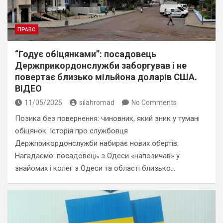
ПРАВО
“Годує обіцянками”: посадовець
Держприкордонслужби заборгував і не
повертає близько мільйона доларів США.
ВІДЕО
11/05/2025
silahromad
No Comments
Позика без повернення: чиновник, який зник у тумані
обіцянок. Історія про службовця
Держприкордонслужби набирає нових обертів.
Нагадаємо: посадовець з Одеси «напозичав» у
знайомих і колег з Одеси та області близько…