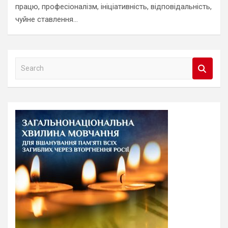
працю, професіоналізм, ініціативність, відповідальність,
чуйне ставлення…
S
e
a
r
c
h