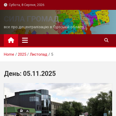
Skip
Субота, 8 Серпня, 2026
to
content
СИЛА ГРОМАД
все про децентралізацію в Одеській області
Home
2025
Листопад
5
День:
05.11.2025