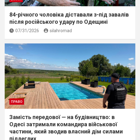
84-річного чоловіка діставали з-під завалів
пiсля росiйського удару по Одещині
07/31/2026
silahromad
ПРАВО
Замість передової — на будівництво: в
Одесі затримали командира військової
частини, який зводив власний дім силами
підлеглих