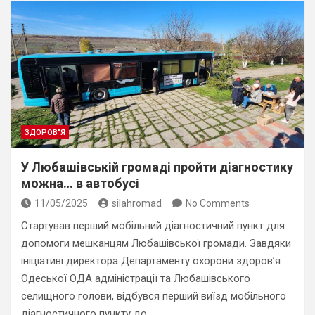
ЗДОРОВ"Я
У Любашівській громаді пройти діагностику
можна… в автобусі
11/05/2025
silahromad
No Comments
Стартував перший мобільний діагностичний пункт для
допомоги мешканцям Любашівської громади. Завдяки
ініціативі директора Департаменту охорони здоров’я
Одеської ОДА адміністрації та Любашівського
селищного голови, відбувся перший виїзд мобільного
діагностичного пункту до…