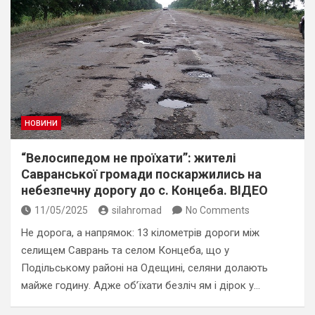
НОВИНИ
“Велосипедом не проїхати”: жителі
Савранської громади поскаржились на
небезпечну дорогу до с. Концеба. ВІДЕО
11/05/2025
silahromad
No Comments
Не дорога, а напрямок: 13 кілометрів дороги між
селищем Саврань та селом Концеба, що у
Подільському районі на Одещині, селяни долають
майже годину. Адже об’їхати безліч ям і дірок у…