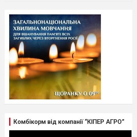
a
r
c
h
Комбікорм від компанії “КІПЕР АГРО”