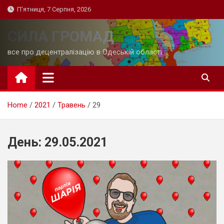
Skip
П’ятниця, 7 Серпня, 2026
to
content
СИЛА ГРОМАД
все про децентралізацію в Одеській області
Home
2021
Травень
29
День:
29.05.2021