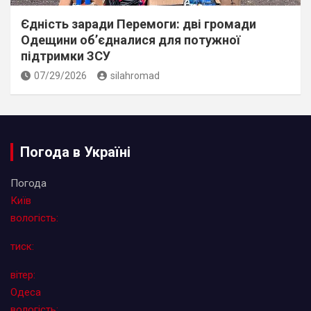
Єдність заради Перемоги: дві громади
Одещини об’єдналися для потужної
підтримки ЗСУ
07/29/2026
silahromad
Погода в Україні
Погода
Київ
вологість:
тиск:
вітер:
Одеса
вологість: