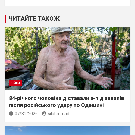
ЧИТАЙТЕ ТАКОЖ
ВІЙНА
84-річного чоловіка діставали з-під завалів
пiсля росiйського удару по Одещині
07/31/2026
silahromad