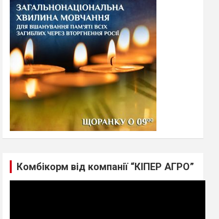
h
Комбікорм від компанії “КІПЕР АГРО”