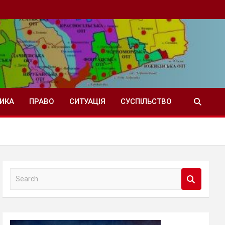
ТИКА
ПРАВО
СИТУАЦІЯ
СУСПІЛЬСТВО
S
e
a
r
c