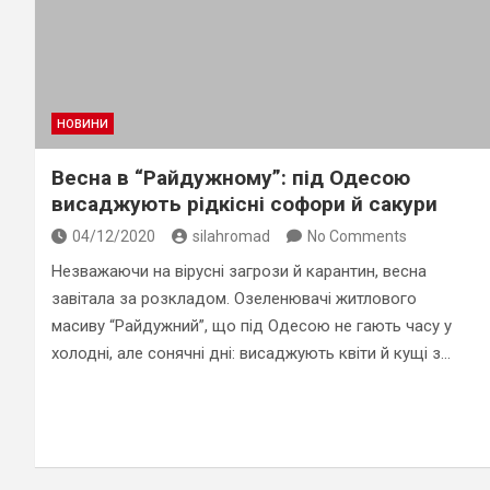
НОВИНИ
Весна в “Райдужному”: під Одесою
висаджують рідкісні софори й сакури
04/12/2020
silahromad
No Comments
Незважаючи на вірусні загрози й карантин, весна
завітала за розкладом. Озеленювачі житлового
масиву “Райдужний”, що під Одесою не гають часу у
холодні, але сонячні дні: висаджують квіти й кущі з…